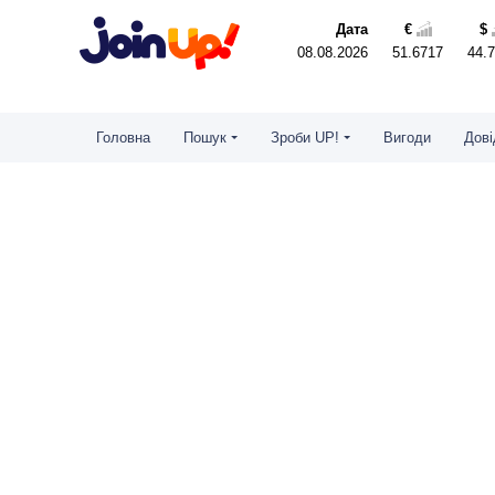
Дата
€
$
08.08.2026
51.6717
44.
Головна
Пошук
Зроби UP!
Вигоди
Дові