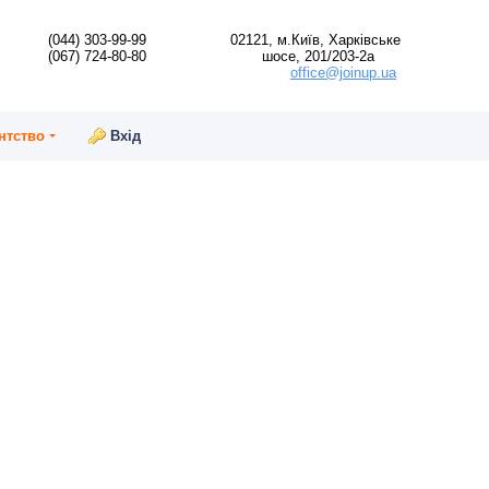
(044) 303-99-99
02121, м.Київ, Харківське
(067) 724-80-80
шосе, 201/203-2а
office@joinup.ua
нтство
Вхід