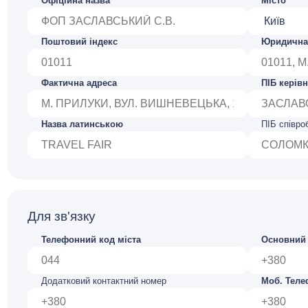
Офіційна назва
Місто
Поштовий індекс
Юридична
Фактична адреса
ПІБ керів
Назва латинською
ПІБ співроб
Для зв'язку
Телефонний код міста
Основний 
Додатковий контактний номер
Моб. Тел