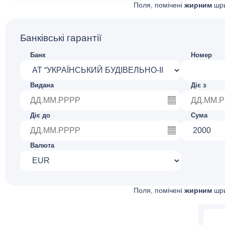
Поля, помічені
жирним
шри
Банківські гарантії
Банк
Номер
Видана
Діє з
Діє до
Сума
Валюта
Поля, помічені
жирним
шри