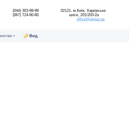
(044) 303-99-99
02121, м.Київ, Харківське
(067) 724-80-80
шосе, 201/203-2а
office@joinup.ua
ентство
Вхід