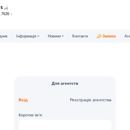
$
4.7626
дник
Інформація
Новини
Контакти
Заявки
Аг
Для агентств
Вхід
Реєстрація агентства
Коротке ім’я: