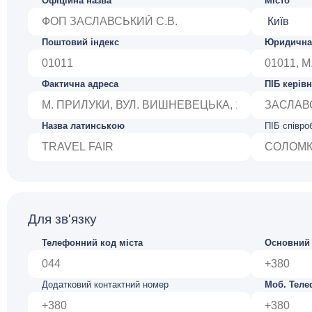
Офіційна назва
Місто
Поштовий індекс
Юридична
Фактична адреса
ПІБ керів
Назва латинською
ПІБ співроб
Для зв'язку
Телефонний код міста
Основний 
Додатковий контактний номер
Моб. Тел