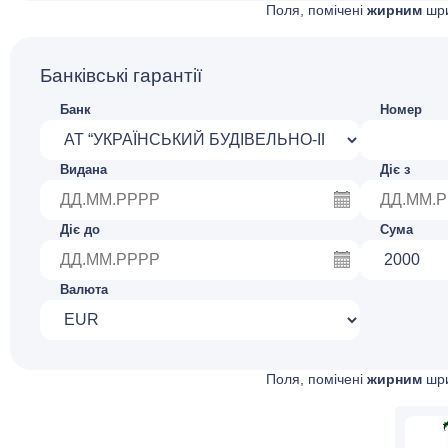
Поля, помічені
жирним
шри
Банківські гарантії
Банк
Номер
Видана
Діє з
Діє до
Сума
Валюта
Поля, помічені
жирним
шри