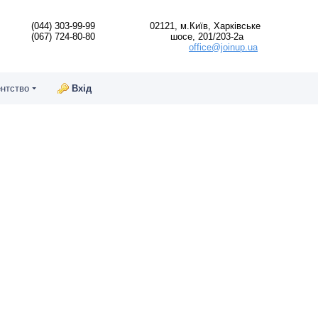
(044) 303-99-99
02121, м.Київ, Харківське
(067) 724-80-80
шосе, 201/203-2а
office@joinup.ua
ентство
Вхід