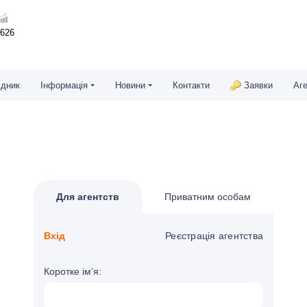
7626
ідник
Інформація
Новини
Контакти
Заявки
Аг
Для агентств
Приватним особам
Вхід
Реєстрація агентства
Коротке ім’я: