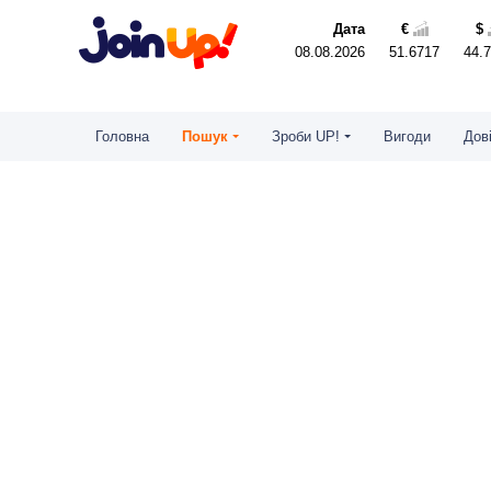
Дата
€
$
08.08.2026
51.6717
44.
Головна
Пошук
Зроби UP!
Вигоди
Дов