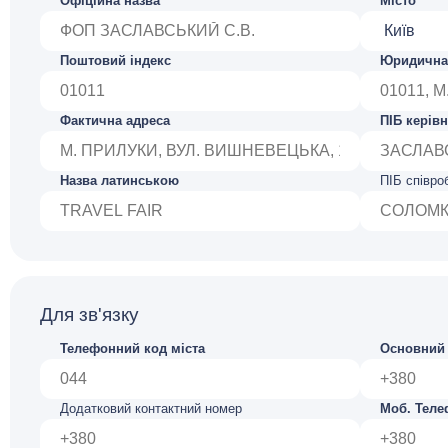
Офіційна назва
Місто
Поштовий індекс
Юридична
Фактична адреса
ПІБ керів
Назва латинською
ПІБ співроб
Для зв'язку
Телефонний код міста
Основний 
Додатковий контактний номер
Моб. Тел