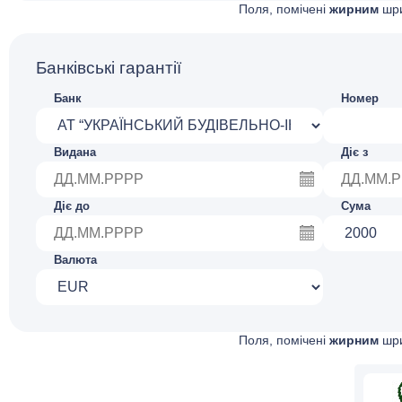
Поля, помічені
жирним
шри
Банківські гарантії
Банк
Номер
Видана
Діє з
Діє до
Сума
Валюта
Поля, помічені
жирним
шри