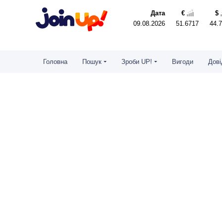
Дата
€
$
09.08.2026
51.6717
44.
Головна
Пошук
Зроби UP!
Вигоди
Дові